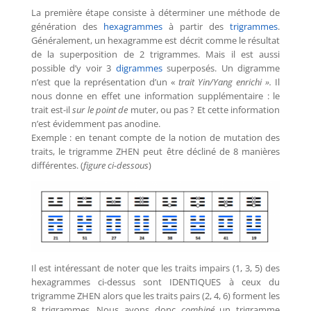
La première étape consiste à déterminer une méthode de
génération des
hexagrammes
à partir des
trigrammes
.
Généralement, un hexagramme est décrit comme le résultat
de la superposition de 2 trigrammes. Mais il est aussi
possible d’y voir 3
digrammes
superposés. Un digramme
n’est que la représentation d’un «
trait Yin/Yang enrichi ».
Il
nous donne en effet une information supplémentaire : le
trait est-il
sur le point de
muter, ou pas ? Et cette information
n’est évidemment pas anodine.
Exemple : en tenant compte de la notion de mutation des
traits, le trigramme ZHEN peut être décliné de 8 manières
différentes. (
figure ci-dessous
)
Il est intéressant de noter que les traits impairs (1, 3, 5) des
hexagrammes ci-dessus sont IDENTIQUES à ceux du
trigramme ZHEN alors que les traits pairs (2, 4, 6) forment les
8 trigrammes. Nous avons donc
combiné
un trigramme